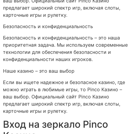
ваш выбор. Официальный сайт Pinco Казино
предлагает широкий спектр игр, включая слоты,
карточные игры и рулетку.
Безопасность и конфиденциальность
Безопасность и конфиденциальность – это наша
приоритетная задача. Мы используем современные
технологии для обеспечения безопасности и
конфиденциальности наших игроков.
Наше казино – это ваш выбор
Если вы ищете надежное и безопасное казино, где
можно играть в любимые игры, то Pinco Казино –
ваш выбор. Официальный сайт Pinco Казино
предлагает широкий спектр игр, включая слоты,
карточные игры и рулетку.
Вход на зеркало Pinco