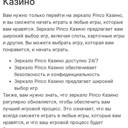
Казино
Вам нужно только перейти на зеркало Pinco Казино,
и вы сможете начать играть в любые игры, которые
вам нравятся. Зеркало Pinco Казино предлагает вам
широкий выбор игр, включая слоты, карточные игры
и другие. Вы можете выбрать игру, которая вам
понравится, и начать играть.
Зеркало Pinco Казино доступно 24/7
Зеркало Pinco Казино обеспечивает
безопасность и конфиденциальность
Зеркало Pinco Казино предлагает широкий
выбор игр
Также, вам нужно знать, что зеркало Pinco Казино
регулярно обновляется, чтобы обеспечить вам
лучший игровой процесс. Это означает, что вы
всегда сможете играть в любые игры, которые вам
нравятся, и что ваш игровой процесс будет