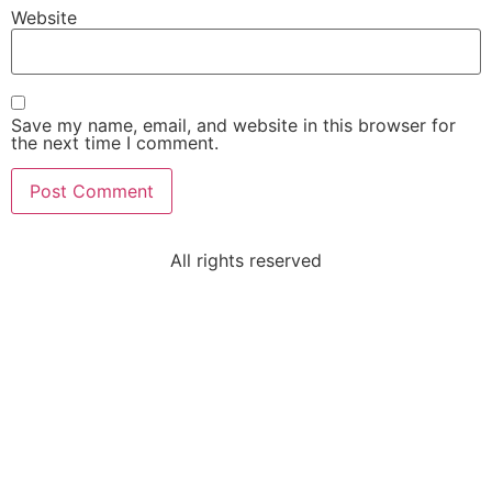
Website
Save my name, email, and website in this browser for
the next time I comment.
All rights reserved