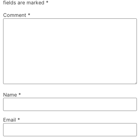
fields are marked
*
Comment
*
Name
*
Email
*