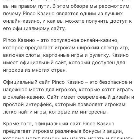
вы на правом пути. В этом обзоре мы рассмотрим,
почему Pinco Казино является одним из лучших
онлайн-казино, и как вы можете получить доступ к
его официальному сайту.
Pinco Казино – это популярное онлайн-казино,
которое предлагает игрокам широкий спектр игр,
включая слоты, карточные игры и рулетку. Казино
имеет официальный сайт, который доступен для
игроков из многих стран.
Официальный сайт Pinco Казино – это безопасное и
надежное место для игроков, которые хотят играть
в онлайн-казино. Сайт имеет современный дизайн и
простой интерфейс, который позволяет игрокам
легко найти игры, которые им интересны.
Кроме того, официальный сайт Pinco Казино
предлагает игрокам различные бонусы и акции,
которые могут помочь им начать играть и получать