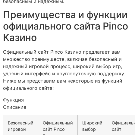
безопасным и надежным.
Преимущества и функции
официального сайта Pinco
Казино
Официальный сайт Pinco Казино предлагает вам
множество преимуществ, включая безопасный и
надежный игровой процесс, широкий выбор игр,
удобный интерфейс и круглосуточную поддержку.
Ниже мы представим вам некоторые из функций
официального сайта:
Функция
Описание
Безопасный
Официальный
Широкий
Официаль
игровой
сайт Pinco
выбор
сайт