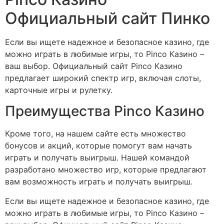
Официальный сайт Пинко
Если вы ищете надежное и безопасное казино, где
можно играть в любимые игры, то Pinco Казино –
ваш выбор. Официальный сайт Pinco Казино
предлагает широкий спектр игр, включая слоты,
карточные игры и рулетку.
Преимущества Pinco Казино
Кроме того, на нашем сайте есть множество
бонусов и акций, которые помогут вам начать
играть и получать выигрыш. Нашей командой
разработано множество игр, которые предлагают
вам возможность играть и получать выигрыш.
Если вы ищете надежное и безопасное казино, где
можно играть в любимые игры, то Pinco Казино –