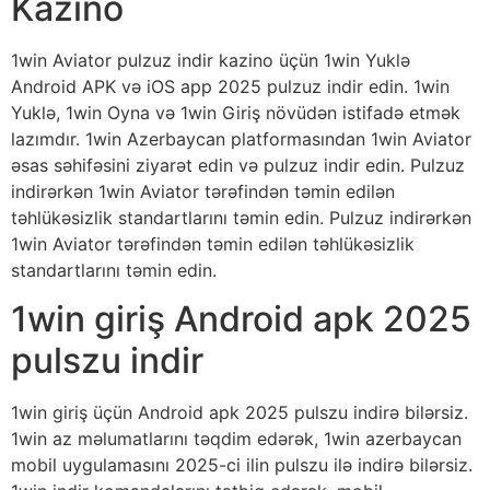
Kazino
1win Aviator pulzuz indir kazino üçün 1win Yuklə
Android APK və iOS app 2025 pulzuz indir edin. 1win
Yuklə, 1win Oyna və 1win Giriş növüdən istifadə etmək
lazımdır. 1win Azerbaycan platformasından 1win Aviator
əsas səhifəsini ziyarət edin və pulzuz indir edin. Pulzuz
indirərkən 1win Aviator tərəfindən təmin edilən
təhlükəsizlik standartlarını təmin edin. Pulzuz indirərkən
1win Aviator tərəfindən təmin edilən təhlükəsizlik
standartlarını təmin edin.
1win giriş Android apk 2025
pulszu indir
1win giriş üçün Android apk 2025 pulszu indirə bilərsiz.
1win az məlumatlarını təqdim edərək, 1win azerbaycan
mobil uygulamasını 2025-ci ilin pulszu ilə indirə bilərsiz.