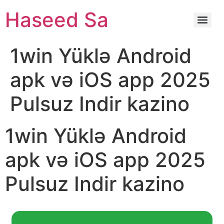
Skip
Haseed Sa
to
content
1win Yüklə Android
apk və iOS app 2025
Pulsuz Indir kazino
1win Yüklə Android
apk və iOS app 2025
Pulsuz Indir kazino