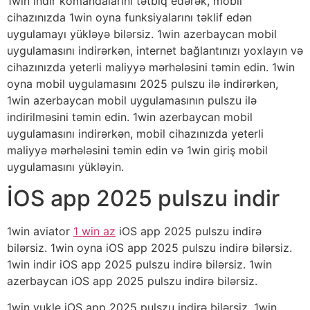
1win indir komandalarını tətbiq edərək, mobil
cihazınızda 1win oyna funksiyalarını təklif edən
uygulamayı yükləyə bilərsiz. 1win azerbaycan mobil
uygulamasını indirərkən, internet bağlantınızı yoxlayın və
cihazınızda yeterli maliyyə mərhələsini təmin edin. 1win
oyna mobil uygulamasını 2025 pulszu ilə indirərkən,
1win azerbaycan mobil uygulamasının pulszu ilə
indirilməsini təmin edin. 1win azerbaycan mobil
uygulamasını indirərkən, mobil cihazınızda yeterli
maliyyə mərhələsini təmin edin və 1win giriş mobil
uygulamasını yükləyin.
İOS app 2025 pulszu indir
1win aviator
1 win az
iOS app 2025 pulszu indirə
bilərsiz. 1win oyna iOS app 2025 pulszu indirə bilərsiz.
1win indir iOS app 2025 pulszu indirə bilərsiz. 1win
azerbaycan iOS app 2025 pulszu indirə bilərsiz.
1win yukle iOS app 2025 pulszu indirə bilərsiz. 1win