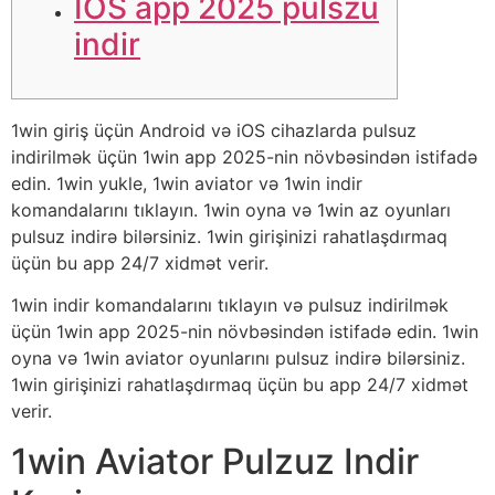
İOS app 2025 pulszu
indir
1win giriş üçün Android və iOS cihazlarda pulsuz
indirilmək üçün 1win app 2025-nin növbəsindən istifadə
edin. 1win yukle, 1win aviator və 1win indir
komandalarını tıklayın. 1win oyna və 1win az oyunları
pulsuz indirə bilərsiniz. 1win girişinizi rahatlaşdırmaq
üçün bu app 24/7 xidmət verir.
1win indir komandalarını tıklayın və pulsuz indirilmək
üçün 1win app 2025-nin növbəsindən istifadə edin. 1win
oyna və 1win aviator oyunlarını pulsuz indirə bilərsiniz.
1win girişinizi rahatlaşdırmaq üçün bu app 24/7 xidmət
verir.
1win Aviator Pulzuz Indir