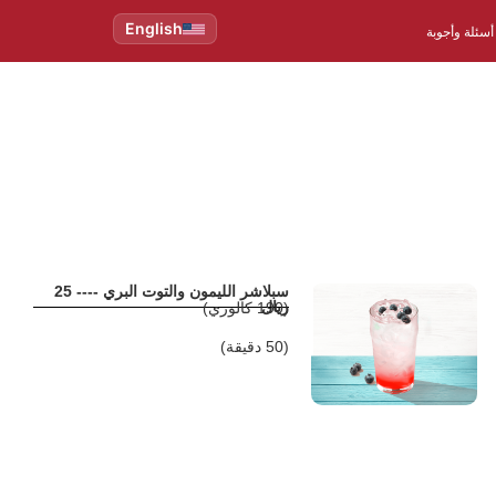
English
أسئلة وأجوبة
سبلاشر الليمون والتوت البري ---- 25
ريال
(190 كالوري)
(50 دقيقة)