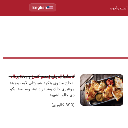
English
أسئلة وأجوبة
كاساديا الدجاج [حجم كبير] ---- 49 ريال
كاساديا مقرمشة من الخارج محشوة
بدجاج مشوي بنكهة شيبوتلي لايم، وجبنة
مونتيري جاك وشيدر ذائبة، وصلصة بيكو
دي جالو الشهية.
(890 كالوري)