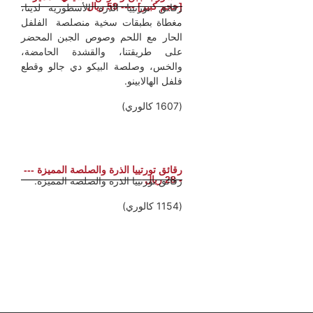
[حجم كبير] ---- 59 ريال
رقائق تورتييا الذرة الأسطورية لدينا،
مغطاة بطبقات سخية منصلصة الفلفل
الحار مع اللحم وصوص الجبن المحضر
على طريقتنا، والقشدة الحامضة،
والخس، وصلصة البيكو دي جالو وقطع
فلفل الهالابينو.
(1607 كالوري)
رقائق تورتييا الذرة والصلصة المميزة ---
- 28 ريال
رقائق تورتييا الذرة والصلصة المميزة.
(1154 كالوري)