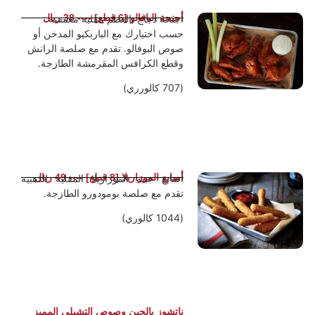
أجنحة البافالو [6 قطع] ---- 38 ريال
أجنحة دجاج بالعظم مقلية مغمسة
حسب اختيارك مع الباربكيو المدخن أو
صوص البوفالو. تقدم مع صلصة الرانش
وقطع الكرافس المقرمشة الطازجة.
(707 كالورري)
أصابع الموزاريلا [8 قطع] ---- 49 ريال
أصابع جبنة الموزاريلا المقلية الذهبية
تقدم مع صلصة بومودورو الطازجة.
(1044 كالوري)
ناتشوز بالجبن وصوص التشيلي المميز