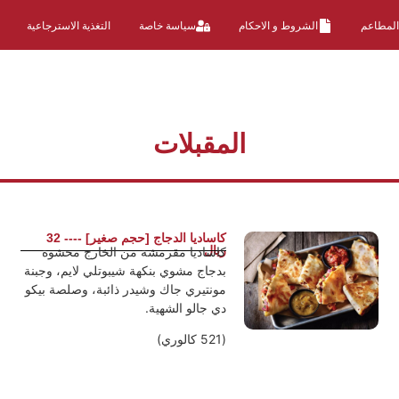
المطاعم
الشروط و الاحكام
سياسة خاصة
التغذية الاسترجاعية
المقبلات
كاساديا الدجاج [حجم صغير] ---- 32
ريال
كاساديا مقرمشة من الخارج محشوة
بدجاج مشوي بنكهة شيبوتلي لايم، وجبنة
مونتيري جاك وشيدر ذائبة، وصلصة بيكو
دي جالو الشهية.
(521 كالوري)