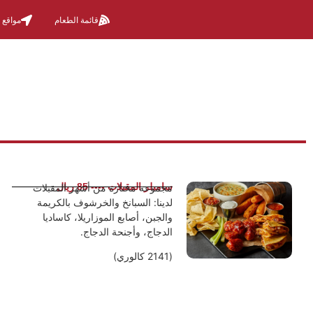
قائمة الطعام
مواقع 
سامبلر المقبلات ---- 85 ريال
مجموعة مختارة من أشهر المقبلات
لدينا: السبانخ والخرشوف بالكريمة
والجبن، أصابع الموزاريلا، كاساديا
الدجاج، وأجنحة الدجاج.
(2141 كالوري)