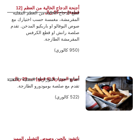
أجنحة الدجاج الخالية من العظم [12
قطعة] ---- 55 ريال
قطع الدجاج الخالية من العظم المقلية
المقرمشة، مغمسة حسب اختيارك مع
صوص البوفالو او باربكيو المدخن. تقدم
صلصة رانش او قطع الكرفس
المقرمشة الطازجة.
(950 كالوري)
أصابع الموزاريلا [4 قطع] ---- 29 ريال
أصابع جبنة الموزاريلا المقلية الذهبية
تقدم مع صلصة بومودورو الطازجة.
(522 كالوري)
ناتشوز بالجبن وصوص التشيلي المميز