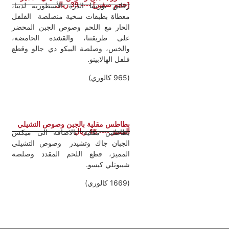
[حجم صغير] ---- 39 ريال
رقائق تورتييا الذرة الأسطورية لدينا،
مغطاة بطبقات سخية منصلصة الفلفل
الحار مع اللحم وصوص الجبن المحضر
على طريقتنا، والقشدة الحامضة،
والخس، وصلصة البيكو دي جالو وقطع
فلفل الهالابينو.
(965 كالوري)
بطاطس مقلية بالجبن وصوص التشيلي
المميز ---- 45 ريال
بطاطس مقلية بالاضافة الى ميكس
الجبان جاك وتشيدر وصوص التشيلي
المميز، قطع اللحم المقدد وصلصة
شيبوتلي كيسو.
(1669 كالوري)