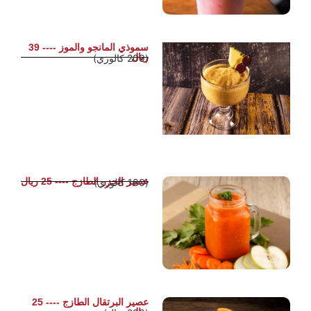
سموذي المانجو والموز ---- 39
ريال
(209 كالوري)
عصير الجزر الطازج ---- 25 ريال
(180 كالوري)
عصير البرتقال الطازج ---- 25