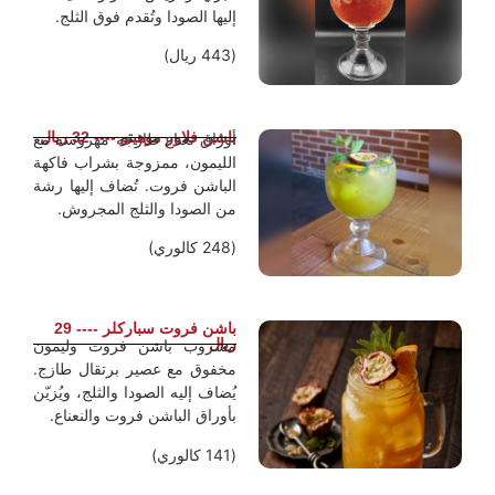
إليها الصودا وتُقدم فوق الثلج.
(443 ريال)
باشن فلاور موهيتو ---- 32 ريال
أوراق نعناع طازجة مهروسة مع
الليمون، ممزوجة بشراب فاكهة
الباشن فروت. تُضاف إليها رشة
من الصودا والثلج المجروش.
(248 كالوري)
باشن فروت سباركلر ---- 29
ريال
مشروب باشن فروت وليمون
مخفوق مع عصير برتقال طازج.
يُضاف إليه الصودا والثلج، ويُزيّن
بأوراق الباشن فروت والنعناع.
(141 كالوري)