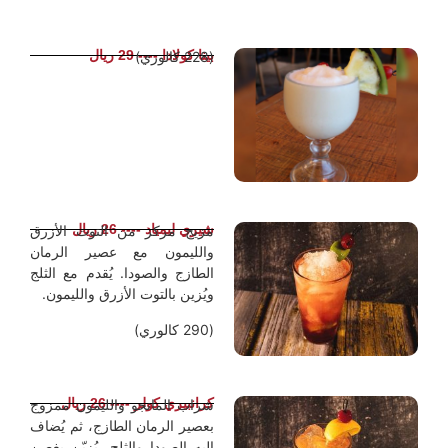
بينا كولادا ---- 29 ريال
(228 كالوري)
شيري ليمياد ---- 26 ريال
مزيج مركز من التوت الأزرق
والليمون مع عصير الرمان
الطازج والصودا. يُقدم مع الثلج
ويُزين بالتوت الأزرق والليمون.
(290 كالوري)
كرانبيري كولر ---- 26 ريال
شراب المانجو والليمون ممزوج
بعصير الرمان الطازج، ثم يُضاف
إليه الصودا والثلج. يُزيّن بغصن