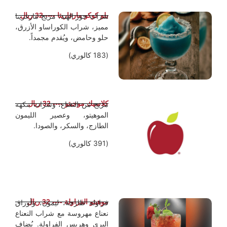
بلو كوكو مارغاريتا ---- 32 ريال
شراب جوز الهند، مزيج مارغريتا
مميز، شراب الكوراساو الأزرق،
حلو وحامض، ويُقدم مجمداً.
(183 كالوري)
كلاسيك موجيتو ---- 32 ريال
مزيج من النعناع، ​​وشراب بنكهة
الموهيتو، وعصير الليمون
الطازج، والسكر، والصودا.
(391 كالوري)
موهيتو الفراولة ---- 32 ريال
فراولة طازجة، ليمون، وأوراق
نعناع مهروسة مع شراب النعناع
البري وهريس الفراولة. يُضاف