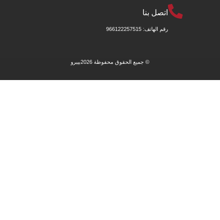
اتصل بنا
رقم الهاتف: 966122257515
© جميع الحقوق محفوظة 2026
بيبرو