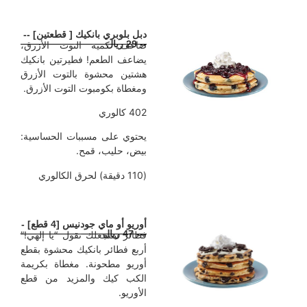
دبل بلوبري بانكيك [ قطعتين] --
-- 29 ريال
ضاعف كمية التوت الأزرق،
يضاعف الطعم! فطيرتين بانكيك
هشتين محشوة بالتوت الأزرق
ومغطاة بكومبوت التوت الأزرق.
402 كالوري
يحتوي على مسببات الحساسية:
بيض، حليب، قمح.
(110 دقيقة) لحرق الكالوري
أوريو أو ماي جودنيس [4 قطع] -
--- 47 ريال
فطائر ستجعلك تقول “يا إلهي!”
أربع فطائر بانكيك محشوة بقطع
أوريو مطحونة. مغطاة بكريمة
الكب كيك والمزيد من قطع
الأوريو.