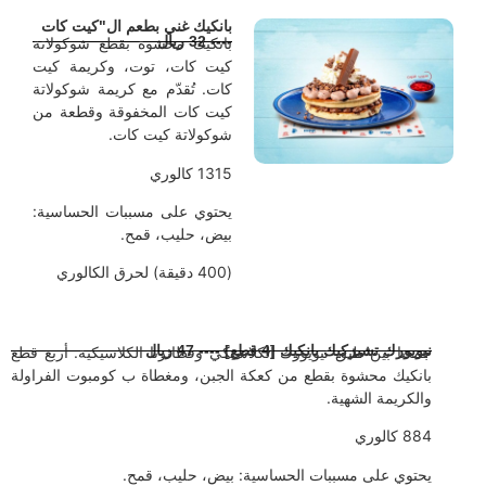
بانكيك غني بطعم ال"كيت كات
---- 32 ريال
بانكيك محشوة بقطع شوكولاتة
كيت كات، توت، وكريمة كيت
كات. تُقدّم مع كريمة شوكولاتة
كيت كات المخفوقة وقطعة من
شوكولاتة كيت كات.
1315 كالوري
يحتوي على مسببات الحساسية:
بيض، حليب، قمح.
(400 دقيقة) لحرق الكالوري
يويورك تشيزكيك بانكيك [4 قطع] ---- 47 ريال
معنا بين طبق نيويورك الكلاسيكي وفطائرنا الكلاسيكية. أربع قطع
انكيك محشوة بقطع من كعكة الجبن، ومغطاة ب كومبوت الفراولة
الكريمة الشهية.
88 كالوري
حتوي على مسببات الحساسية: بيض، حليب، قمح.