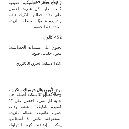
3 قطع] ---- 26 ريال
وجبة إفطار كلاسيكية حقيقية
كانت بداية كل شيء.
احصل
على ثلاث فطائر بانكيك هشة
وشهيرة عالميًا ، مغطاة بالزبدة
المخفوقة الحقيقية.
452 كالوري
يحتوي على مسببات الحساسية:
بيض، حليب، قمح.
(120 دقيقة) لحرق الكالوري
برج الأوريجينال بترميلك بانكيك -
--- 69 ريال
وجبة فطور كلاسيكية أصيلة، هي
بداية كل شيء.
احصل على ١٢
فطيرة بانكيك ، هشة وذات
شهرة عالمية، مغطاة بالزبدة
المخفوقة. تكفي ٤ أشخاص.
يمكنك إضافة نكهة الفراولة