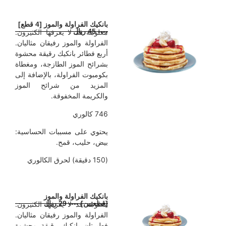
بانكيك الفراولة والموز [4 قطع]
---- 45 ريال
معلومة قد لا يعرفها الكثيرون:
الفراولة والموز رفيقان مثاليان.
أربع فطائر بانكيك رقيقة محشوة
بشرائح الموز الطازجة، ومغطاة
بكومبوت الفراولة، بالإضافة إلى
المزيد من شرائح الموز
والكريمة المخفوقة.
746 كالوري
يحتوي على مسببات الحساسية:
بيض، حليب، قمح.
(150 دقيقة) لحرق الكالوري
بانكيك الفراولة والموز
[قطعتين] ---- 29 ريال
معلومة قد لا يعرفها الكثيرون:
الفراولة والموز رفيقان مثاليان.
فطيرتان بانكيك رقيقة محشوة