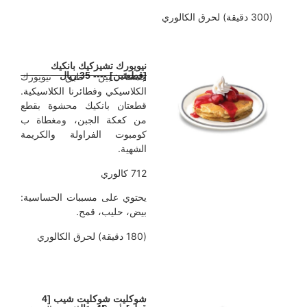
دقيقة) لحرق الكالوري
نيويورك تشيزكيك بانكيك
[قطعتين] ---- 35 ريال
جمعنا بين طبق نيويورك
الكلاسيكي وفطائرنا الكلاسيكية.
قطعتان بانكيك محشوة بقطع
من كعكة الجبن، ومغطاة ب
كومبوت الفراولة والكريمة
الشهية.
712 كالوري
يحتوي على مسببات الحساسية:
بيض، حليب، قمح.
(180 دقيقة) لحرق الكالوري
شوكليت شوكليت شيب [4