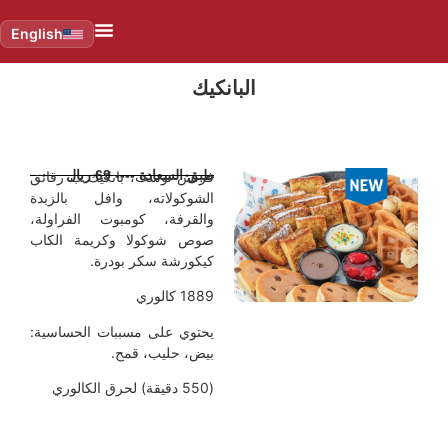
English
البانكيك
طبق السعادة ---- 69 ريال
فرنش توست، بانكيك ب رقائق
الشوكولاته، وافل بالزبدة
والقرفة، كومبوت الفراولة،
صوص شوكولا وكريمة الكاب
كيكورشة سكر بودرة.
1889 كالوري
يحتوي على مسببات الحساسية:
بيض، حليب، قمح.
(550 دقيقة) لحرق الكالوري