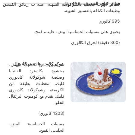
طائر كنافة الفستق ---- 49 ريال
طائر آيهوب مغطاة بالشوكولاتة الشهية، غنية ب رقائق الفستق
طبقات الكنافة بالفستق الشهية.
99 كالوري
حتوي على مسببات الحساسية: بيض، حليب، قمح.
دقيقة) لحرق الكالوري
شوكو كلاود ستاك---- 45 ريال
شريحتين من البانيك الهش،
محشوة بكاسترد الفانيليا
وصلصة شوكولاتة كادبوري
فليك. مغطاءة بطبقة من
الكريمة، وشوكولاتة كادبوري
فليك. يقدم مع كومبوت البرتقال
الحلو.
(1203 كالوري)
مسببات الحساسية: البيض،
الحليب، القمح.