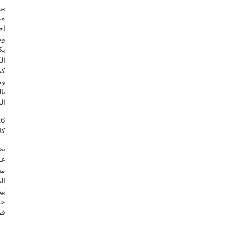
برشات
ملونة
احتفالية،
ومغطاة
بكريمة
الكب
كيك،
ومزينة
بالكريمة
المخفوقة.
726
كالوري
يحتوي
على
مسببات
الحساسية:
بيض،
حليب،
قمح.