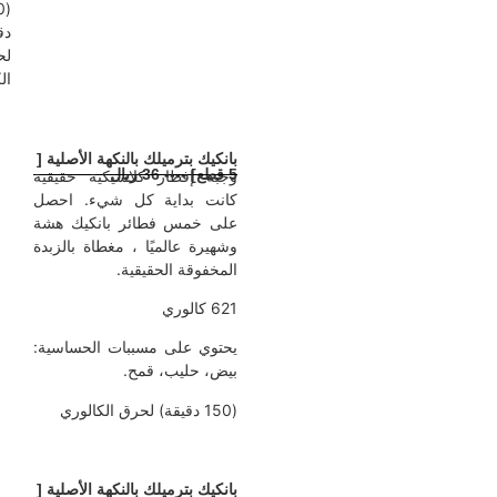
(180
دقيقة)
لحرق
الكالوري
بانكيك بترميلك بالنكهة الأصلية [
5 قطع] ---- 36 ريال
وجبة إفطار كلاسيكية حقيقية
كانت بداية كل شيء.
احصل
على خمس فطائر بانكيك هشة
وشهيرة عالميًا ، مغطاة بالزبدة
المخفوقة الحقيقية.
621 كالوري
يحتوي على مسببات الحساسية:
بيض، حليب، قمح.
(150 دقيقة) لحرق الكالوري
بانكيك بترميلك بالنكهة الأصلية [