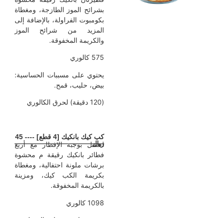
بشرائح الموز الطازجة، ومغطاة
بكومبوت الفراولة، بالإضافة إلى
المزيد من شرائح الموز
والكريمة المخفوقة.
575 كالوري
يحتوي على مسببات الحساسية:
بيض، حليب، قمح.
(120 دقيقة) لحرق الكالوري
كب كيك بانكيك [4 قطع] ---- 45
ريال
احتفل بوجبة الإفطار مع أربع
فطائر بانكيك رقيقة م محشوة
برشات ملونة احتفالية، ومغطاة
بكريمة الكب كيك، ومزينة
بالكريمة المخفوقة.
1098 كالوري